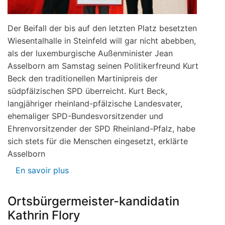
Der Beifall der bis auf den letzten Platz besetzten
Wiesentalhalle in Steinfeld will gar nicht abebben,
als der luxemburgische Außenminister Jean
Asselborn am Samstag seinen Politikerfreund Kurt
Beck den traditionellen Martinipreis der
südpfälzischen SPD überreicht. Kurt Beck,
langjähriger rheinland-pfälzische Landesvater,
ehemaliger SPD-Bundesvorsitzender und
Ehrenvorsitzender der SPD Rheinland-Pfalz, habe
sich stets für die Menschen eingesetzt, erklärte
Asselborn
En savoir plus
sur
Kurt
Beck
Ortsbürgermeister-kandidatin
erhält
Kathrin Flory
Martinipreis