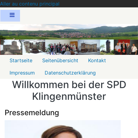
Aller au contenu principal
Menu
Startseite
Seitenübersicht
Kontakt
2
Impressum
Datenschutzerklärung
Willkommen bei der SPD
Klingenmünster
Pressemeldung