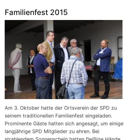
Wechsel
an
Familienfest 2015
der
Spitze
des
Ortsvereins
Klingen-
münster
Am 3. Oktober hatte der Ortsverein der SPD zu
seinem traditionellen Familienfest eingeladen.
Prominente Gäste hatten sich angesagt, um einige
langjährige SPD Mitglieder zu ehren. Bei
strahlendem Sonnenschein hatten fleißige Hände