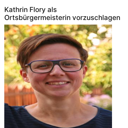
Demirkan
Kathrin Flory als
ist
Ortsbürgermeisterin vorzuschlagen
Martinipreisträgerin
2018