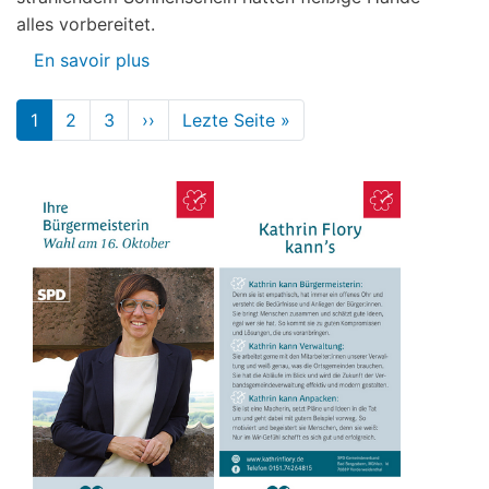
alles vorbereitet.
En savoir plus
sur
Familienfest
Pagination
2015
1
2
3
››
Page
Lezte Seite »
Dernière
suivante
page