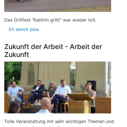
Das Grillfest "Kathrin grillt" war wieder toll.
En savoir plus
sur
Grillfest
"Kathrin
Zukunft der Arbeit - Arbeit der
grillt"
Zukunft
am
22.07.2023
Tolle Veranstaltung mit sehr wichtigen Themen und