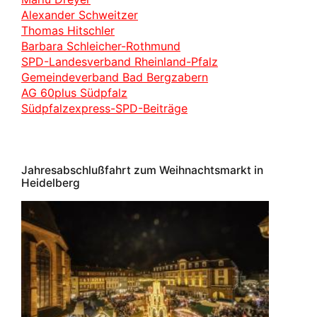
Alexander Schweitzer
Thomas Hitschler
Barbara Schleicher-Rothmund
SPD-Landesverband Rheinland-Pfalz
Gemeindeverband Bad Bergzabern
AG 60plus Südpfalz
Südpfalzexpress-SPD-Beiträge
Jahresabschlußfahrt zum Weihnachtsmarkt in
Heidelberg