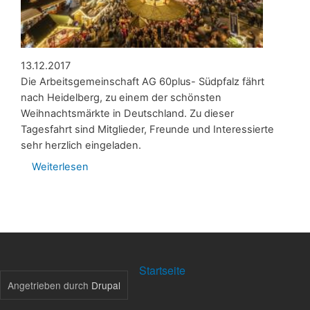
13.12.2017
Die Arbeitsgemeinschaft AG 60plus- Südpfalz fährt
nach Heidelberg, zu einem der schönsten
Weihnachtsmärkte in Deutschland. Zu dieser
Tagesfahrt sind Mitglieder, Freunde und Interessierte
sehr herzlich eingeladen.
Weiterlesen
über
Jahresabschlußfahrt
zum
Weihnachtsmarkt
in
Heidelberg
FOOTER
Startseite
MENU
Angetrieben durch
Drupal