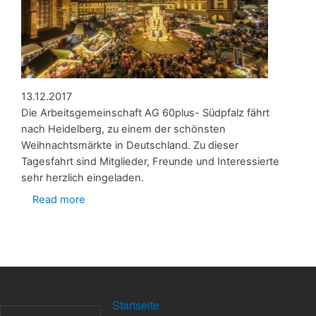
13.12.2017
Die Arbeitsgemeinschaft AG 60plus- Südpfalz fährt
nach Heidelberg, zu einem der schönsten
Weihnachtsmärkte in Deutschland. Zu dieser
Tagesfahrt sind Mitglieder, Freunde und Interessierte
sehr herzlich eingeladen.
Read more
about
Jahresabschlußfahrt
zum
Weihnachtsmarkt
in
Heidelberg
FOOTER
Startseite
MENU