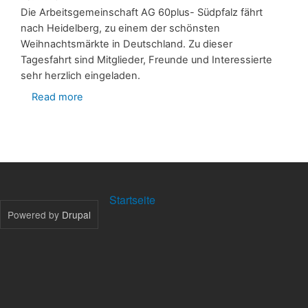
Die Arbeitsgemeinschaft AG 60plus- Südpfalz fährt
nach Heidelberg, zu einem der schönsten
Weihnachtsmärkte in Deutschland. Zu dieser
Tagesfahrt sind Mitglieder, Freunde und Interessierte
sehr herzlich eingeladen.
Read more
about
Jahresabschlußfahrt
zum
Weihnachtsmarkt
in
Heidelberg
FOOTER
Startseite
MENU
Powered by
Drupal