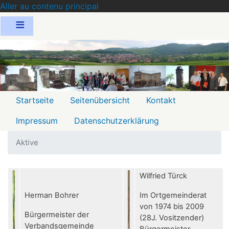
Aller au contenu principal
Menu
Startseite
Seitenübersicht
Kontakt
2
Impressum
Datenschutzerklärung
Aktive
Wilfried Türck
Herman Bohrer
Im Ortgemeinderat
von 1974 bis 2009
Bürgermeister der
(28J. Vositzender)
Verbandsgemeinde